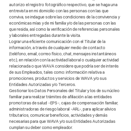
autorizo el registro fotográfico respectivo, que se haga una
entrevista en mi domicilio con las personas con las que
conviva, se indague sobre las condiciones de la convivencia y
económicas mías y de mi familia y/o de las personas con las
que resida, así como la verificación de referencias personales
y laborales entregadas durante la visita.
Lograr una eficiente comunicación con el Titular de la
información, a través de cualquier medio de contacto
(teléfono, email, correo físico, chat, mensajes instantáneos
etc.), en relación con la actividad laboral o cualquier actividad
relacionada o que WAVA considere que podría ser de interés
de sus Empleados, tales como: información relativa a
promociones, productos y servicios de WAVA y/o sus
Entidades Autorizadas y/o Terceros.
Gestionar los Datos Personales del Titular y los de su núcleo
familiar para realizar trámites de afiliación a las entidades
promotoras de salud −EPS−, cajas de compensación familiar,
administradoras de riesgo laboral −ARL−, para aplicar alivios
tributarios, comunicar beneficios, actividades y demás
necesarias para que WAVA y/o sus Entidades Autorizadas
cumplan su deber como empleador.