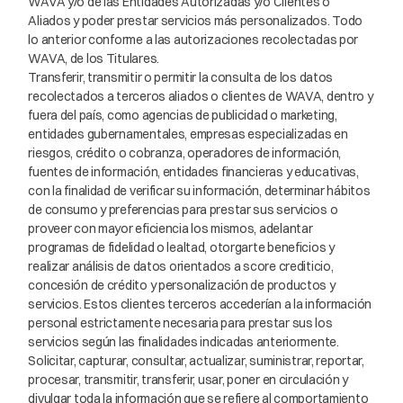
WAVA y/o de las Entidades Autorizadas y/o Clientes o
Aliados y poder prestar servicios más personalizados. Todo
lo anterior conforme a las autorizaciones recolectadas por
WAVA, de los Titulares.
Transferir, transmitir o permitir la consulta de los datos
recolectados a terceros aliados o clientes de WAVA, dentro y
fuera del país, como agencias de publicidad o marketing,
entidades gubernamentales, empresas especializadas en
riesgos, crédito o cobranza, operadores de información,
fuentes de información, entidades financieras y educativas,
con la finalidad de verificar su información, determinar hábitos
de consumo y preferencias para prestar sus servicios o
proveer con mayor eficiencia los mismos, adelantar
programas de fidelidad o lealtad, otorgarte beneficios y
realizar análisis de datos orientados a score crediticio,
concesión de crédito y personalización de productos y
servicios. Estos clientes terceros accederían a la información
personal estrictamente necesaria para prestar sus los
servicios según las finalidades indicadas anteriormente.
Solicitar, capturar, consultar, actualizar, suministrar, reportar,
procesar, transmitir, transferir, usar, poner en circulación y
divulgar toda la información que se refiere al comportamiento