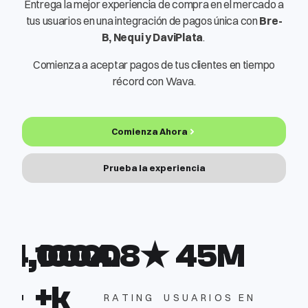
Entrega la mejor experiencia de compra en el mercado a
tus usuarios en una integración de pagos única con
Bre-
B,
Nequi y DaviPlata
.
Comienza a aceptar pagos de tus clientes en tiempo
récord con Wava.
Comienza Ahora
Prueba la experiencia
4,000
100.0
4.8
★
45
M
+
+k
RATING
USUARIOS EN