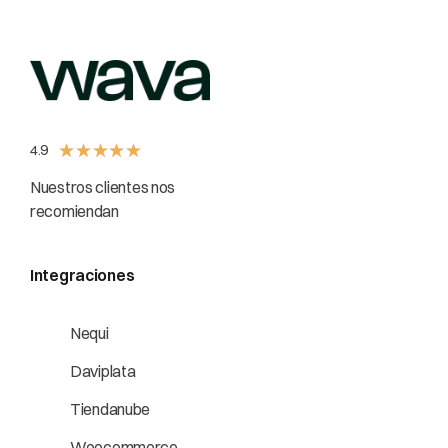
★
★
★
★
★
4.9
Nuestros clientes nos
recomiendan
Integraciones
Nequi
Daviplata
Tiendanube
Woocommerce