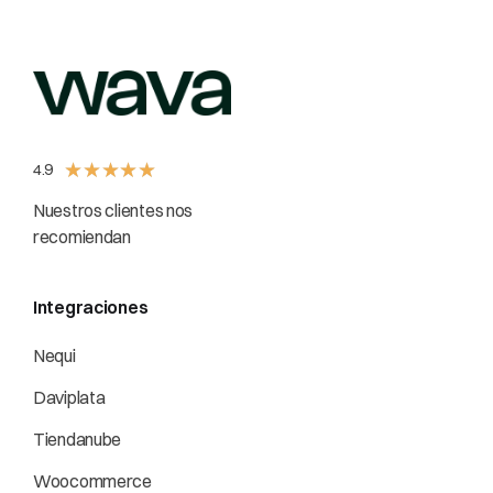
★
★
★
★
★
4.9
Nuestros clientes nos
recomiendan
Integraciones
Nequi
Daviplata
Tiendanube
Woocommerce