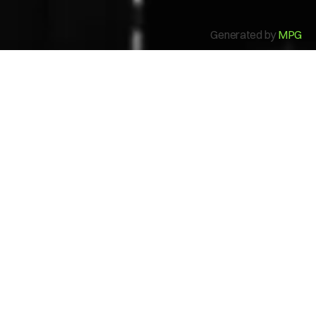
Mi Cuenta
Generated by
MPG
Modos de uso
Una opción de pago con
billeteras digitales, al
alcance de todos en tu