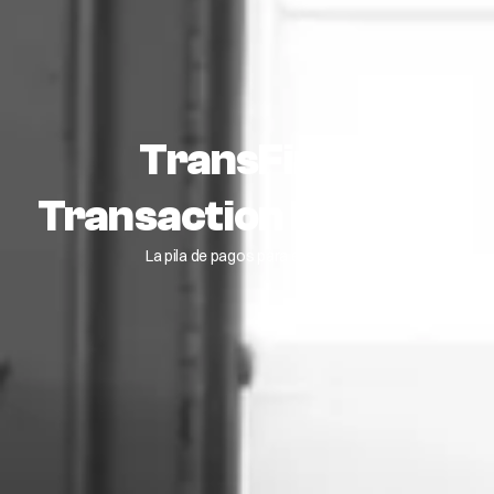
TransFirst
Transaction Express
La pila de pagos para el futuro