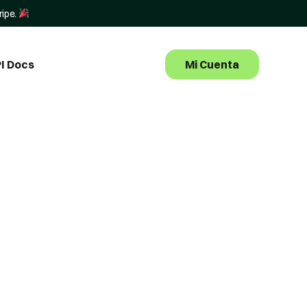
ripe.
Mi Cuenta
I Docs