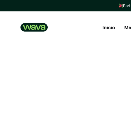
Part
Inicio
Mé
In
In
St