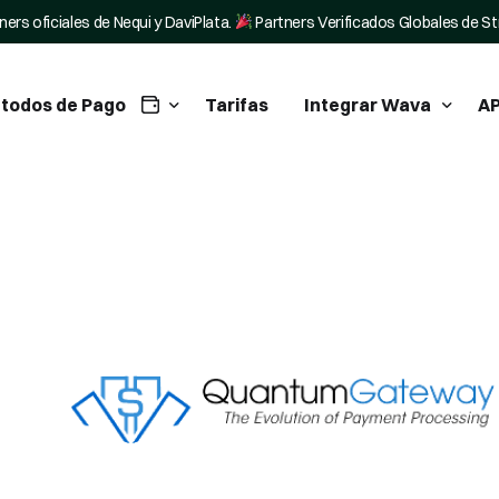
ners oficiales de Nequi y DaviPlata.
Partners Verificados Globales de St
todos de Pago
Tarifas
Integrar Wava
AP
tegra Nequi en tu negocio
WordPress Plugin
tegra Daviplata en tu negocio
Tiendanube Pagos
ripe