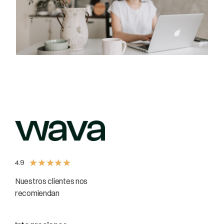
★
★
★
★
★
4.9
Nuestros clientes nos
recomiendan