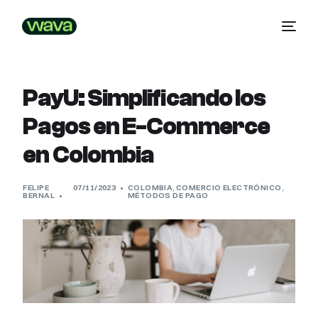
PayU: Simplificando los
Pagos en E-Commerce
en Colombia
FELIPE
07/11/2023
COLOMBIA
,
COMERCIO ELECTRÓNICO
,
BERNAL
MÉTODOS DE PAGO