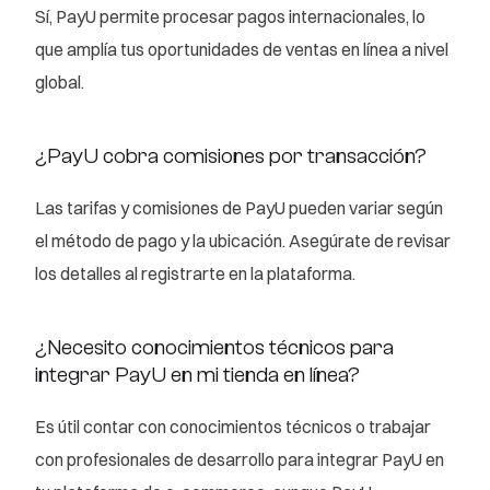
Sí, PayU permite procesar pagos internacionales, lo
que amplía tus oportunidades de ventas en línea a nivel
global.
¿PayU cobra comisiones por transacción?
Las tarifas y comisiones de PayU pueden variar según
el método de pago y la ubicación. Asegúrate de revisar
los detalles al registrarte en la plataforma.
¿Necesito conocimientos técnicos para
integrar PayU en mi tienda en línea?
Es útil contar con conocimientos técnicos o trabajar
con profesionales de desarrollo para integrar PayU en