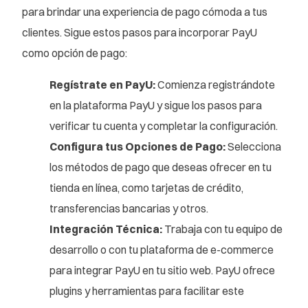
para brindar una experiencia de pago cómoda a tus
clientes. Sigue estos pasos para incorporar PayU
como opción de pago:
Regístrate en PayU:
Comienza registrándote
en la plataforma PayU y sigue los pasos para
verificar tu cuenta y completar la configuración.
Configura tus Opciones de Pago:
Selecciona
los métodos de pago que deseas ofrecer en tu
tienda en línea, como tarjetas de crédito,
transferencias bancarias y otros.
Integración Técnica:
Trabaja con tu equipo de
desarrollo o con tu plataforma de e-commerce
para integrar PayU en tu sitio web. PayU ofrece
plugins y herramientas para facilitar este