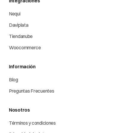
Integraciones
Nequi
Daviplata
Tiendanube
Woocommerce
Información
Blog
Preguntas Frecuentes
Nosotros
Términos y condiciones