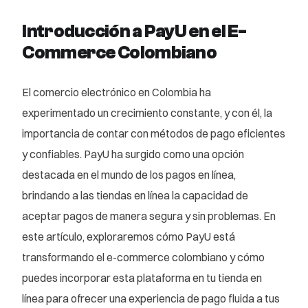
Introducción a PayU en el E-
Commerce Colombiano
El comercio electrónico en Colombia ha
experimentado un crecimiento constante, y con él, la
importancia de contar con métodos de pago eficientes
y confiables. PayU ha surgido como una opción
destacada en el mundo de los pagos en línea,
brindando a las tiendas en línea la capacidad de
aceptar pagos de manera segura y sin problemas. En
este artículo, exploraremos cómo PayU está
transformando el e-commerce colombiano y cómo
puedes incorporar esta plataforma en tu tienda en
línea para ofrecer una experiencia de pago fluida a tus