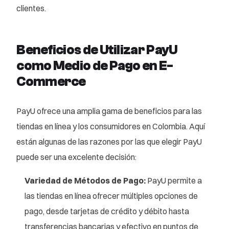
clientes.
Beneficios de Utilizar PayU
como Medio de Pago en E-
Commerce
PayU ofrece una amplia gama de beneficios para las
tiendas en línea y los consumidores en Colombia. Aquí
están algunas de las razones por las que elegir PayU
puede ser una excelente decisión:
Variedad de Métodos de Pago:
PayU permite a
las tiendas en línea ofrecer múltiples opciones de
pago, desde tarjetas de crédito y débito hasta
transferencias bancarias y efectivo en puntos de