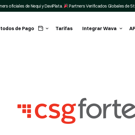
ners oficiales de Nequi y DaviPlata.
Partners Verificados Globales de St
todos de Pago
Tarifas
Integrar Wava
AP
tegra Nequi en tu negocio
WordPress Plugin
tegra Daviplata en tu negocio
Tiendanube Pagos
ripe