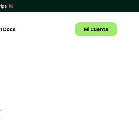
ripe.
Mi Cuenta
I Docs