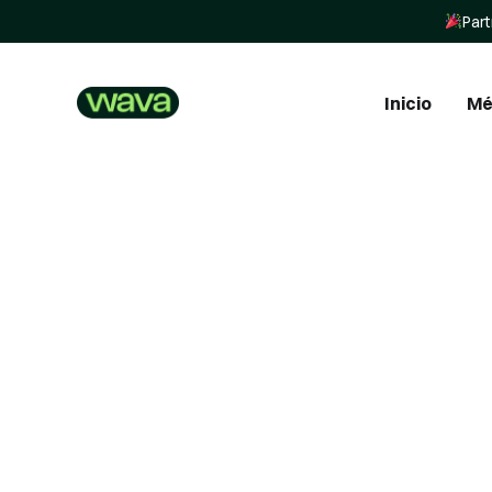
Part
Inicio
Mé
In
In
St