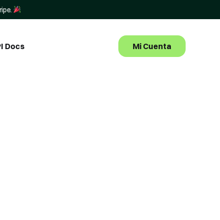
ripe.
Mi Cuenta
I Docs