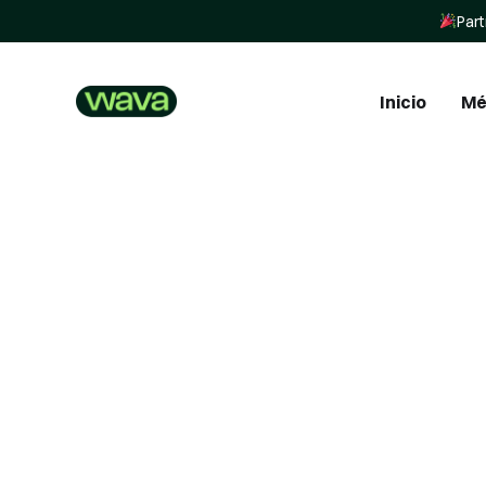
Part
Inicio
Mé
In
In
St