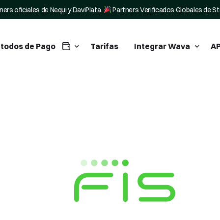
ners oficiales de Nequi y DaviPlata.
Partners Verificados Globales de St
todos de Pago
Tarifas
Integrar Wava
AP
tegra Nequi en tu negocio
WordPress Plugin
tegra Daviplata en tu negocio
Tiendanube Pagos
ripe