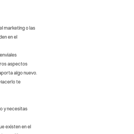
l marketing o las
den en el
 envíales
tros aspectos
aporta algo nuevo.
 Hacerlo te
o y necesitas
ue existen en el