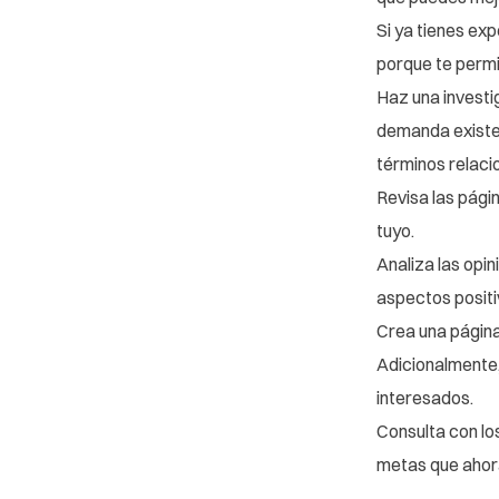
Si ya tienes ex
porque te permi
Haz una investi
demanda existen
términos relaci
Revisa las pági
tuyo.
Analiza las opi
aspectos positi
Crea una página 
Adicionalmente,
interesados.
Consulta con lo
metas que ahora