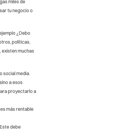
gas miles de
sar tu negocio o
r ejemplo ¿Debo
ros, politicas,
s, existen muchas
o social media.
sino a esos
para proyectarlo a
, es más rentable
. Este debe