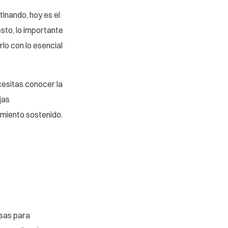
inando, hoy es el
sto, lo importante
lo con lo esencial
cesitas conocer la
jas
imiento sostenido.
usas para