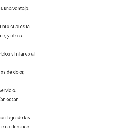
s una ventaja,
unto cuál es la
ne, y otros
cios similares al
os de dolor,
ervicio.
ían estar
han logrado las
ue no dominas.