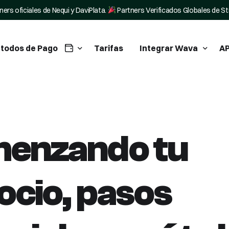
ners oficiales de Nequi y DaviPlata.
Partners Verificados Globales de St
todos de Pago
Tarifas
Integrar Wava
AP
tegra Nequi en tu negocio
WordPress Plugin
tegra Daviplata en tu negocio
Tiendanube Pagos
enzando tu
ripe
ocio, pasos