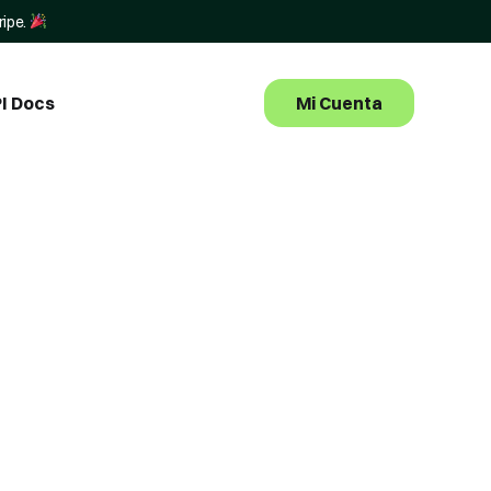
ripe.
Mi Cuenta
I Docs