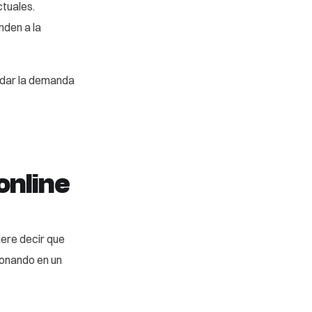
ctuales.
nden a la
idar la demanda
online
uiere decir que
ionando en un