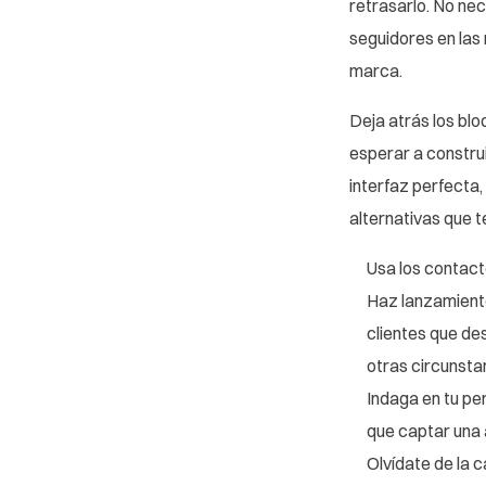
retrasarlo. No ne
seguidores en las
marca.
Deja atrás los bl
esperar a construi
interfaz perfecta
alternativas que t
Usa los contact
Haz lanzamiento
clientes que de
otras circunsta
Indaga en tu per
que captar una 
Olvídate de la 