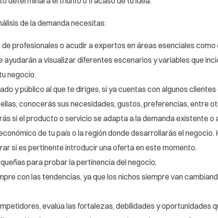
 determinará el triunfo o fracaso de tu idea.
nálisis de la demanda necesitas:
 de profesionales o acudir a expertos en áreas esenciales como e
e ayudarán a visualizar diferentes escenarios y variables que inci
tu negocio.
o y público al que te diriges, si ya cuentas con algunos clientes
ellas, conocerás sus necesidades, gustos, preferencias, entre o
rás si el producto o servicio se adapta a la demanda existente o 
 económico de tu país o la región donde desarrollarás el negocio.
rar si es pertinente introducir una oferta en este momento.
ueñas para probar la pertinencia del negocio.
mpre con las tendencias, ya que los nichos siempre van cambiand
ompetidores, evalúa las fortalezas, debilidades y oportunidades q