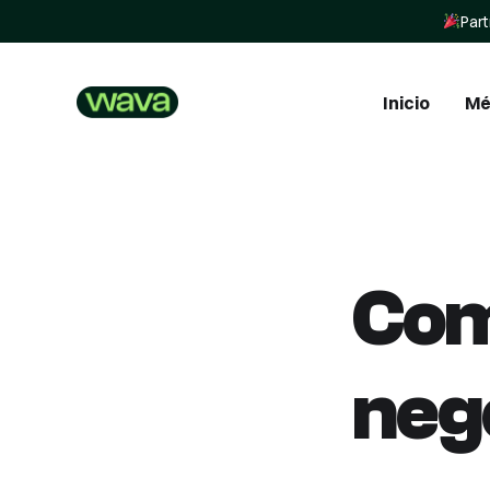
Part
Inicio
Mé
In
In
Com
St
neg