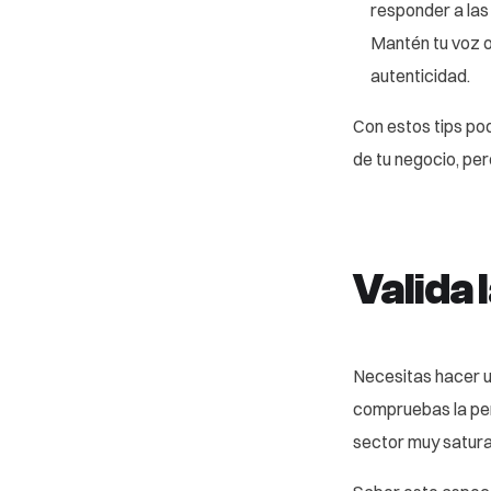
responder a las
Mantén tu voz o
autenticidad.
Con estos tips po
de tu negocio, pe
Valida 
Necesitas hacer 
compruebas la per
sector muy satur