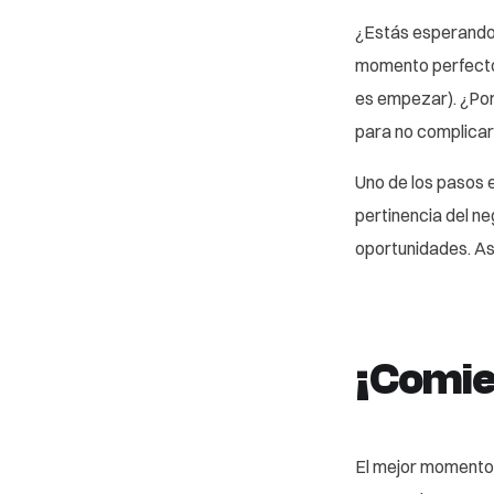
¿Estás esperando 
momento perfecto 
es empezar). ¿Por
para no complicart
Uno de los pasos 
pertinencia del ne
oportunidades. As
¡Comie
El mejor momento 