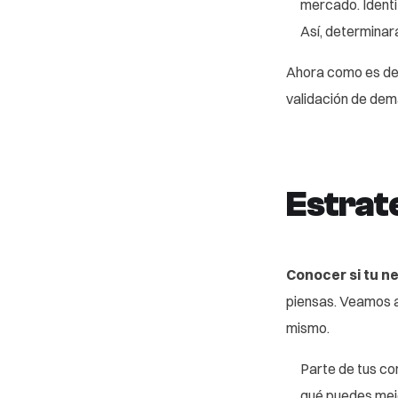
mercado. Identi
Así, determinar
Ahora como es de 
validación de dem
Estrat
Conocer si tu n
piensas. Veamos al
mismo.
Parte de tus co
qué puedes mej