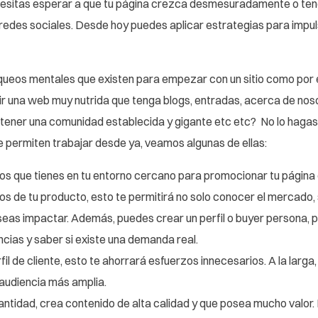
cesitas esperar a que tu página crezca desmesuradamente o ten
 redes sociales. Desde hoy puedes aplicar estrategias para impul
oqueos mentales que existen para empezar con un sitio como po
r una web muy nutrida que tenga blogs, entradas, acerca de nosot
, tener una comunidad establecida y gigante etc etc? No lo haga
e permiten trabajar desde ya, veamos algunas de ellas:
os que tienes en tu entorno cercano para promocionar tu página 
s de tu producto, esto te permitirá no solo conocer el mercado, 
seas impactar. Además, puedes crear un perfil o buyer persona, 
ncias y saber si existe una demanda real.
fil de cliente, esto te ahorrará esfuerzos innecesarios. A la larga
audiencia más amplia.
cantidad, crea contenido de alta calidad y que posea mucho valor