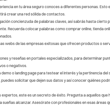
periencia en tu área seguro conoces a diferentes personas. Esto e
tirá crear una red sólida de contactos.
gación concienzuda de palabras claves, así sabrás hasta cierto p
te. Recuerda colocar palabras como comprar online, tienda onli
onados.
nas webs de las empresas exitosas que ofrecen productos o servi
niones y reseñas en portales especializados, para determinar punt
vos o negativos.
demo o landing page para testear el interés y la pertinencia del s
 puedes solicitar que dejen sus datos y así conocer quiénes podr
s expertos, este es un secreto de éxito. Pregunta a aquellos que 
 sueñas alcanzar. Asesórate con profesionales en esas áreas q