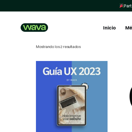
Part
Inicio
Mé
Mostrando los 2 resultados
In
In
St