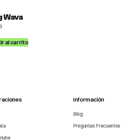
g Wava
0
r al carrito
raciones
Información
Blog
ata
Preguntas Frecuentes
anube