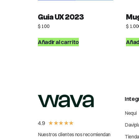
Guia UX 2023
Mu
$
100
$
1.00
Añadir al carrito
Añadi
Integ
Nequi
4.9
★
★
★
★
★
Davipl
Nuestros clientes nos recomiendan
Tiend