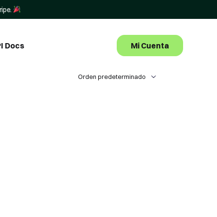
ripe.
Mi Cuenta
I Docs