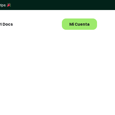
ripe.
Mi Cuenta
I Docs