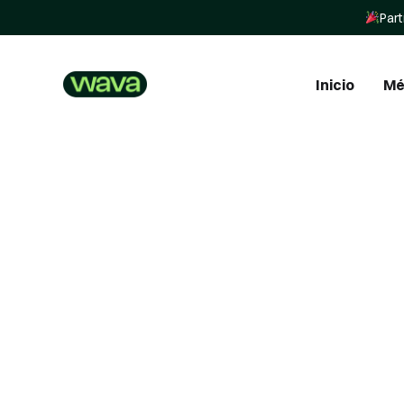
Part
Inicio
Mé
In
In
St