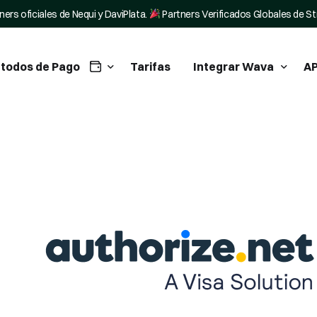
ners oficiales de Nequi y DaviPlata.
Partners Verificados Globales de St
todos de Pago
Tarifas
Integrar Wava
AP
tegra Nequi en tu negocio
WordPress Plugin
tegra Daviplata en tu negocio
Tiendanube Pagos
ripe