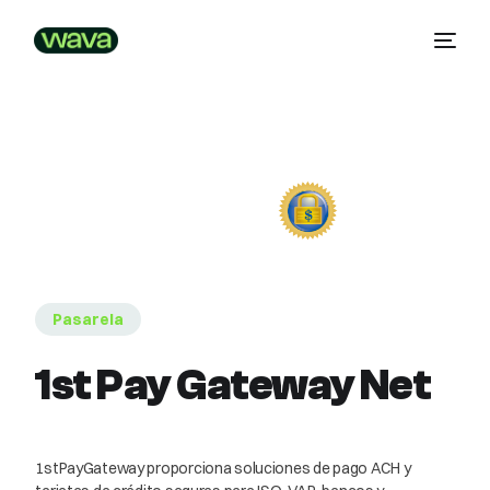
Pasarela
1st Pay Gateway Net
1stPayGateway proporciona soluciones de pago ACH y