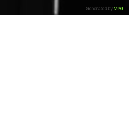
Generated by
MPG
Modos de uso
Una opción de pago con
billeteras digitales, al